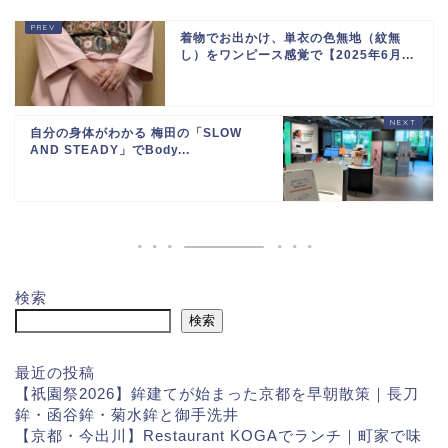
着物でお出かけ、単衣の色無地（紋無
し）をワンピース感覚で【2025年6月...
自分の身体がわかる 梅田の「SLOW
AND STEADY」でBody...
検索
検索
最近の投稿
【祇園祭2026】鉾建てが始まった京都を早朝散策｜長刀
鉾・函谷鉾・菊水鉾と御手洗井
【京都・今出川】Restaurant KOGAでランチ｜町家で味