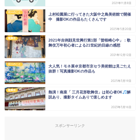
2021年11月8日
日々のこと
上村松園展に行ってきた大阪中之島美術館で開催
中 撮影OKの作品もたくさんです
2025年5月20日
歌舞伎
2021年吉例顔見世興行第1部「曽根崎心中」：歌
舞伎万年初心者による21世紀的目線の感想
2021年12月12日
日々のこと
大人気！モネ展＠京都市京セラ美術館は見ごたえ
抜群！写真撮影OKの作品も
2025年3月19日
歌舞伎
熱演！南座「 三月花形歌舞伎」は初心者OK
解
説あり、撮影タイムありで楽しめます
2023年3月16日
スポンサーリンク